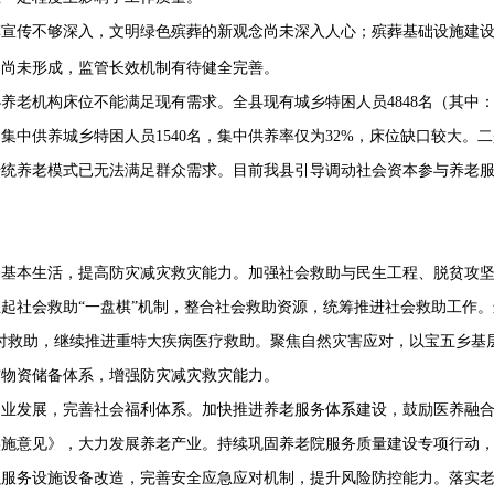
革宣传不够深入
，
文明绿色殡葬的新观念尚未深入人心；殡葬基础设施建
局尚未形成
，
监管长效机制有待健全完善。
办养老机构床位不能满足现有需求。全县现有城乡特困人员
4848
名（其中
，集中供养城乡特困人员
1540
名，集中供养率仅为
32%
，床位缺口较大。二
传统养老模式已无法满足群众需求。目前我县引导调动社会资本参与养老
众基本生活，提高防灾减灾救灾能力。
加强社会救助与民生工程、脱贫攻
立起社会救助
“
一盘棋
”
机制
，
整合社会救助资源，统筹推进社会救助工作
。
时救助，继续推进重特大疾病医疗救助
。
聚焦自然灾害应对，以宝五乡基
灾物资储备体系，增强防灾减灾
救灾
能力。
务业发展，完善社会福利体
系。加快推进养老服务体系建设，鼓励医养融
实施意见》
，
大力发展养老产业。持续巩固养老院服务质量建设专项行动
强服务设施设备改造，完善安全应急应对机制，提升风险防控能力。落实