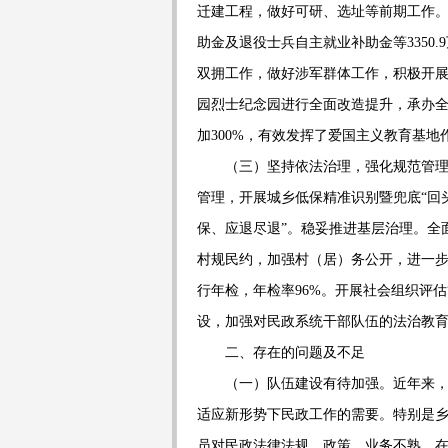
迁建工程，做好可研、选址等前期工作
助金及退役士兵自主就业补助金等
3350.9
双拥工作，做好涉军群体工作，积极开
园烈士纪念园进行全面改造提升，承办
加
300%
，有效发挥了爱国主义教育基地
（三）坚持依法治理，强化规范管
管理，开展城乡低保精准识别暨兜底
“
回
保、应退尽退
”
。稳妥推进基层治理。全
村规民约，加强村（居）务公开，进一
行年检，年检率
96%
。开展社会组织评估
设，加强对民政系统干部
队伍
的法治教
二、存在的问题及不足
（一）队伍建设有待加强。
近年来
适应新形势下民政工作的需要。特别是
员对民政法律法规、政策、业务不熟，