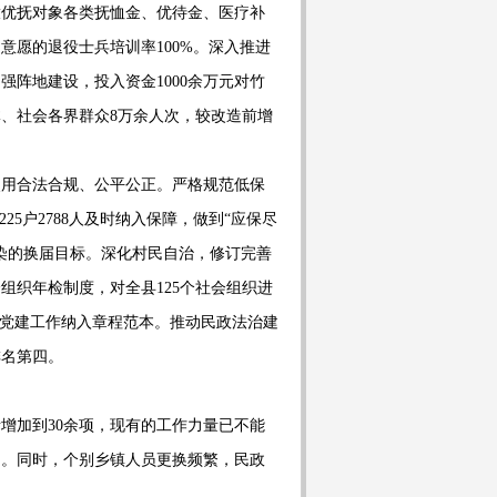
放优抚对象各类抚恤金、优待金、医疗补
训意愿的退役士兵培训率
100%
。深入推进
加强阵地建设，投入资金
1000
余万元对竹
体、社会各界群众
8
万余人次，较改造前增
使用合法合规、公平公正。严格规范低保
225
户
2788
人及时纳入保障，做到
“
应保尽
染的换届目标。深化村民自
治，修订完善
会组织年检制度，对全县
125
个社会组织进
党建工作纳入章程范本。推动民政法治建
排名第四。
责增加到
30
余项，现有的工作力量已不能
为。同时，个别乡镇人员更换频繁，民政