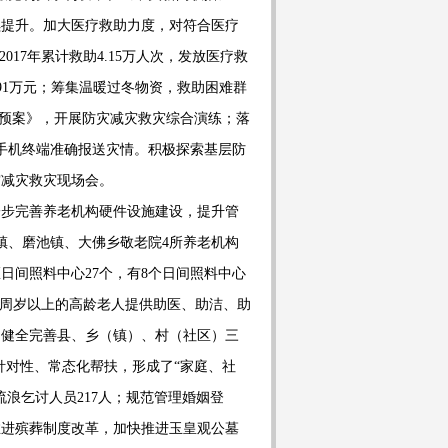
续提升。加大医疗救助力度，对符合医疗
2017
年累计救助
4.15
万人次，发放医疗救
91
万元；筹集温暖过冬物资
，
救助困难群
预案》
，
开展防灾减灾救灾综合演练；落
手机终端准确报送灾情。积极探索基层防
灾减灾救灾现
场会。
一步完善养老机构硬件设施建设，提升管
镇、磨池镇、大佛乡敬老院
4
所养老机构
区日间照料中心
27
个
，有
8
个日间照料中心
周岁以上的高龄老人提供助医、助洁、助
。健全完善县、乡
（镇）
、村（社区）三
针对性、常态化帮扶，形成了
“
家庭、社
流浪乞讨人员
217
人；规范管理婚姻登
推进殡葬制度改革，加快推进玉皇观公墓