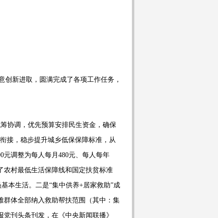
意创新进取，圆满完成了各项工作任务，
。
统筹协调，优先预算安排民生资金，确保
衔接，稳步提升城乡低保保障标准，从
00
元调整为每人每月
480
元、每人每年
了农村最低生活保障线和国定扶贫标准
员基本生活。二是
“
集中供养
+
居家救助
”
成
难群体全部纳入救助帮扶范围（其中：集
报党刊头条刊发，在《中央新闻联播》