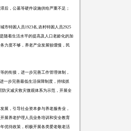
设滞后，公墓等硬件设施供给严重不足；
：城市特困人员
1923
名
,
农村特困人员
2925
是随着生活水平的提高及人口老龄化的加
服务力度不够，养老产业发展较缓慢，民
坚等的衔接，进一步完善工作管理体制，
进一步完善最低生活保障制度，持续抓
层防灾减灾救灾微观体系为示范，开展全
合发展，引导社会资本参与养老服务业，
，开展养老护理人员业务培训和安全教育
老年优待政策，积极开展各类爱老敬老活