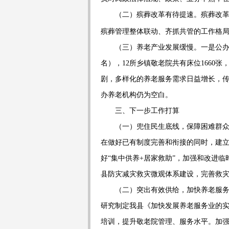
（二）殡葬改革有待提速。
殡葬改
殡葬管理整体联动、齐抓共管的工作格
（三）养老产业发展缓慢。
一是公
名），
12
所乡镇敬老院共有床位
1660
张
剧，多样化的养老服务需求日益增长，
办养老机构仍为空白。
三、
下一步工作打算
（一）兜住民生底线，保障困难群
在做好已有制度完善和衔接的同时，建
好
“
集中供养
+
居家救助
”
，加强和改进临
县防灾减灾救灾微观体系建设，完善救
（二）突出有效供给，加快养老服
研究制定我县《加快发展养老服务业的
培训，提升敬老院管理、服务水平。加