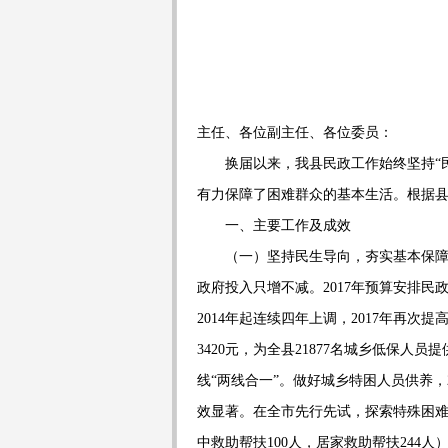
主任、各位副主任、各位委员：
换届以来，我县民政工作始终坚持
“
有力保障了困难群众的基本生活。根据
一、主要工作及成效
（一）坚持民生导向，夯实基本保
政府投入只增不减。
2017
年预算安排民
2014
年起连续四年上调，
2017
年再次提
3420
元，为全县
21877
名城乡低保人员提
线
“
两线合一
”
。做好城乡特困人员供养，
效显著。在全市先行先试，探索特殊困
中救助帮扶
100
人，居家救助帮扶
244
人