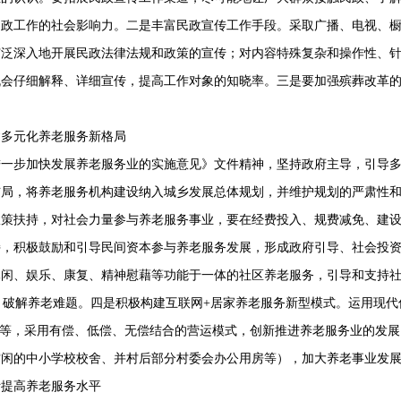
民政工作的社会影响力。二是丰富民政宣传工作手段。采取广播、电视、
广泛深入地开展民政法律法规和政策的宣传；对内容特殊复杂和操作性、
机会仔细解释、详细宣传，提高工作对象的知晓率。三是要加强殡葬改革
建多元化养老服务新格局
进一步加快发展养老服务业的实施意见》文件精神，坚持政府主导，引导
布局，将养老服务机构建设纳入城乡发展总体规划，并维护规划的严肃性
政策扶持，对社会力量参与养老服务事业，要在经费投入、规费减免、建
持，积极鼓励和引导民间资本参与养老服务发展，形成政府引导、社会投
休闲、娱乐、康复、精神慰藉等功能于一体的社区养老服务，引导和支持
设，破解养老难题。四是积极构建互联网
+
居家养老服务新型模式。运用现代
统等，采用有偿、低偿、无偿结合的营运模式，创新推进养老服务业的发展
空闲的中小学校校舍、并村后部分村委会办公用房等），加大养老事业发
断提高养老服务水平