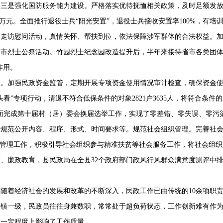
。三是强化国防服务能力建设。严格落实优待抚恤相关政策
，
及时足额发
万元。全面推行退役士兵
“
阳光安置
”
，退役士兵接收安置率
100%
，有培
展
走访
慰问活动，真情关怀、帮扶到位，依法保障涉军群体的合法权益。
全市烈士公祭活动。竹园烈士纪念园改造提升后，半年来接待省市各类团
作用。
理。
加强民政资金监管，定期开展专项资金使用情况审计检查，确保资金
头看
”
专项行动，清退不符合低保条件的对象
2821
户
3635
人，将符合条件的
面完成第十届村（居）委会换届选举工作，实现了零差错、零失误、零污
步规范公开内容、程序、形式、时间要求等。规范社会组织管理。完善社
管理工作，积极引导社会组织参与精准扶贫等社会服务工作，将社会组织
育、廉政教育，县民政局在全县
32
个政府部门政风行风群众满意度测评中
，随着经济社会的发展和改革的不断深入，民政工作已由传统的
10
余项职
乡镇一级，民政员往往身兼数职，常常处于超负荷状态，工作创新难有作
在一定程度上影响了工作质量。