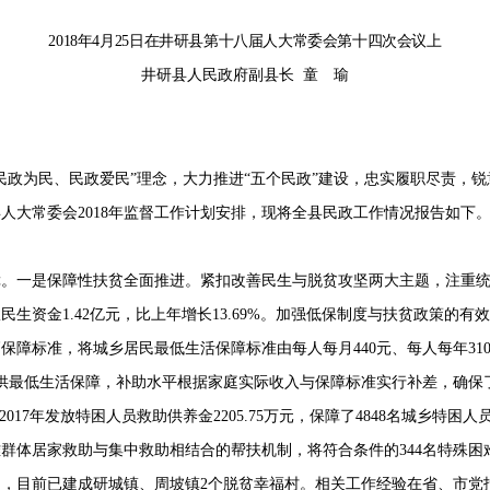
2018
年
4
月
25
日在井研县第十八届人大常委会第十四次会议上
井研县人民政府副县长
童 瑜
民政为民、民政爱民
”
理念，大力推进
“
五个民政
”
建设，忠实履职尽责，锐
县人大常委会
2018
年监督工作计划安排，现将全县民政工作情况报告如下
障。
一是保障性扶贫全面推进。紧扣改善民生与脱贫攻坚两大主题，注重
政民生资金
1.42
亿元，比上年增长
13.69
%
。加强低保制度与扶贫政策的有效
高保障标准，将城乡居民最低生活保障标准由每人每月
440
元、每人每年
31
供最低生活保障，补助水平根据家庭实际收入与保障标准实行补差，确保
2017
年发放特困人员救助供养金
2205.75
万元，保障了
4848
名城乡特困人
难群体居家救助与集中救助相结合的帮扶机制，将符合条件的
344
名特殊困
），目前已建成研城镇、周坡镇
2
个脱贫幸福村。相关工作经验在省、市党