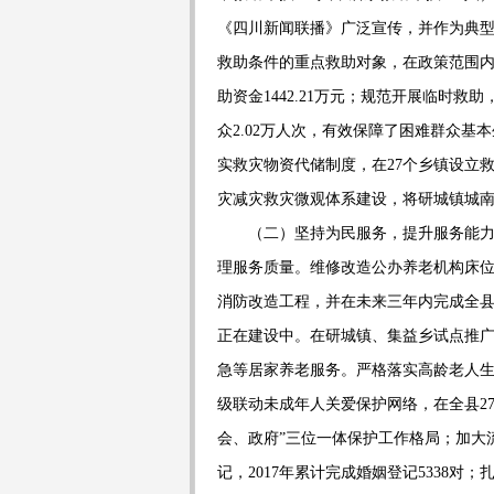
《四川新闻联播》广泛宣传，并作为典
救助条件的重点救助对象，在政策范围
助资金
1442.21
万元；规范开展临时救助
众
2.02
万人次，有效保障
了
困难群众基本
实救灾物资代储制度，在
27
个乡镇设立
灾减灾救灾微观体系建设，将研城镇城
（二）坚持为民服务，提升服务能
理服务质量。维修改造公办养老机构床
消防改造工程，并在未来三年内完成全
正在建设中
。在研城镇、集益乡试点推
急等居家养老服务。严格落实高龄老人
级联动未成年人关爱保护网络，在全县
2
会、政府
”
三位一体保护工作格局；加大
记，
2017
年累计完成婚姻登记
5338
对；