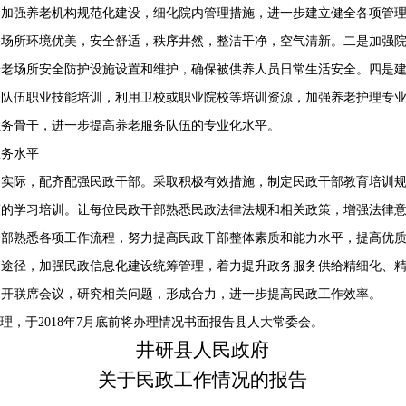
。加强养老机构规范化建设，细化院内管理措施，进一步建立健全各项管
务场所环境优美，安全舒适，秩序井然，整洁干净，空气清新。二是加强
养老场所安全防护设施设置和维护，确保被供养人员日常生活安全。四是
务队伍职业技能培训，利用卫校或职业院校等培训资源，加强养老护理专
业务骨干，进一步提高养老服务队伍的专业化水平。
服务水平
的实际，配齐配强民政干部。采取积极有效措施，制定民政干部教育培训
策的学习培训。让每位民政干部熟悉民政法律法规和相关政策，增强法律
干部熟悉各项工作流程，努力提高民政干部整体素质和能力水平，提高优
和途径，加强民政信息化建设统筹管理，着力提升政务服务供给精细化、
召开联席会议，研究相关问题，形成合力，进一步提高民政工作效率。
办理，于
2018
年
7
月底前将办理情况书面报告县人大常委会。
井研县人民政府
关于民政工作情况的报告