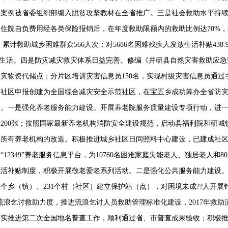
型案例被省委组织部编入脱贫攻坚教材在全省推广。三是社会救助水平持
内住院自负费用经各类保险报销后，在年度救助限额内的救助比例达
70%
，
，累计救助城乡困难群众
566
人次；对
5686
名困难残疾人发放生活补贴
438.
生活。四是防灾减灾救灾体系日益完善。修编《井研县自然灾害救助应急
救灾物资代储点；分片区培训灾害信息员
150
名，实现村级灾害信息员通过
南社区申报创建为全国综合减灾安全示范社区，在宝五乡成功筹办全省防
力。
一
是强化养老服务能力建设。开展养老院服务质量建设专项行动，进
位
200
张；按照国家最新养老机构消防安全建设规范，启动县福利院和研城
县所有养老机构的改造。积极推进城乡社区日间照料中心建设，
已
建成社
广
“12349”
养老服务信息平台，为
10760
名困难家庭失能老人、独居老人和
80
生活补贴制度，积极开展敬老爱老系列活动。二是强化公共服务能力建设
7
个乡（镇）、
231
个村（社区）建立保护站（点），对困境未成??人开展
流浪乞讨救助力度，推进流浪乞讨人员救助管理标准化建设，
2017
年救助
扎实推进第二次全国地名普查工作，顺利通过省、市普查成果验收；积极